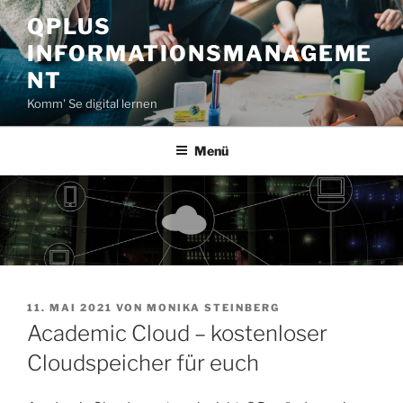
Zum
QPLUS
Inhalt
INFORMATIONSMANAGEME
springen
NT
Komm' Se digital lernen
Menü
VERÖFFENTLICHT
11. MAI 2021
VON
MONIKA STEINBERG
AM
Academic Cloud – kostenloser
Cloudspeicher für euch