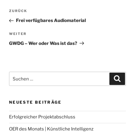
Beitragsnavigation
Vorheriger
ZURÜCK
Beitrag
Frei verfügbares Audiomaterial
Nächster
WEITER
Beitrag
GWDG – Wer oder Was ist das?
Suche
Suche
nach:
NEUESTE BEITRÄGE
Erfolgreicher Projektabschluss
OER des Monats | Künstliche Intelligenz