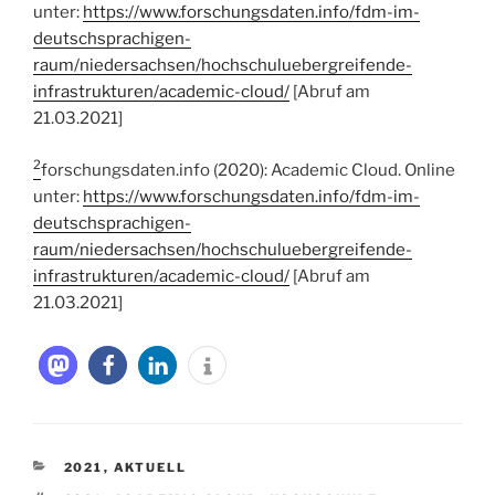
unter:
https://www.forschungsdaten.info/fdm-im-
deutschsprachigen-
raum/niedersachsen/hochschuluebergreifende-
infrastrukturen/academic-cloud/
[Abruf am
21.03.2021]
2
forschungsdaten.info (2020): Academic Cloud. Online
unter:
https://www.forschungsdaten.info/fdm-im-
deutschsprachigen-
raum/niedersachsen/hochschuluebergreifende-
infrastrukturen/academic-cloud/
[Abruf am
21.03.2021]
KATEGORIEN
2021
,
AKTUELL