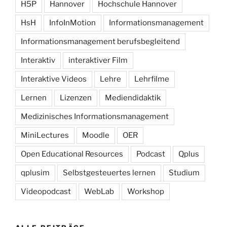
H5P
Hannover
Hochschule Hannover
HsH
InfoInMotion
Informationsmanagement
Informationsmanagement berufsbegleitend
Interaktiv
interaktiver Film
Interaktive Videos
Lehre
Lehrfilme
Lernen
Lizenzen
Mediendidaktik
Medizinisches Informationsmanagement
MiniLectures
Moodle
OER
Open Educational Resources
Podcast
Qplus
qplusim
Selbstgesteuertes lernen
Studium
Videopodcast
WebLab
Workshop