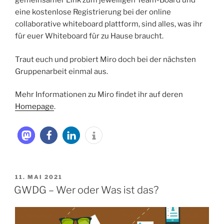
gemeinsamer Link zum jeweiligen Team-Board und
eine kostenlose Registrierung bei der online
collaborative whiteboard plattform, sind alles, was ihr
für euer Whiteboard für zu Hause braucht.
Traut euch und probiert Miro doch bei der nächsten
Gruppenarbeit einmal aus.
Mehr Informationen zu Miro findet ihr auf deren
Homepage
.
VERÖFFENTLICHT
11. MAI 2021
AM
GWDG – Wer oder Was ist das?