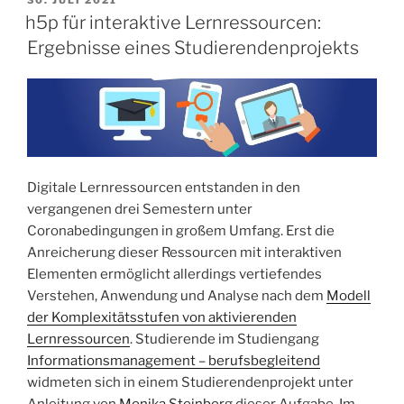
AM
h5p für interaktive Lernressourcen:
Ergebnisse eines Studierendenprojekts
Digitale Lernressourcen entstanden in den
vergangenen drei Semestern unter
Coronabedingungen in großem Umfang. Erst die
Anreicherung dieser Ressourcen mit interaktiven
Elementen ermöglicht allerdings vertiefendes
Verstehen, Anwendung und Analyse nach dem
Modell
der Komplexitätsstufen von aktivierenden
Lernressourcen
. Studierende im Studiengang
Informationsmanagement – berufsbegleitend
widmeten sich in einem Studierendenprojekt unter
Anleitung von
Monika Steinberg
dieser Aufgabe. Im