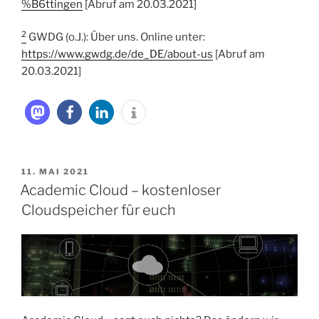
%B6ttingen
[Abruf am 20.03.2021]
2
GWDG (o.J.): Über uns. Online unter:
https://www.gwdg.de/de_DE/about-us
[Abruf am
20.03.2021]
VERÖFFENTLICHT
11. MAI 2021
AM
Academic Cloud – kostenloser
Cloudspeicher für euch