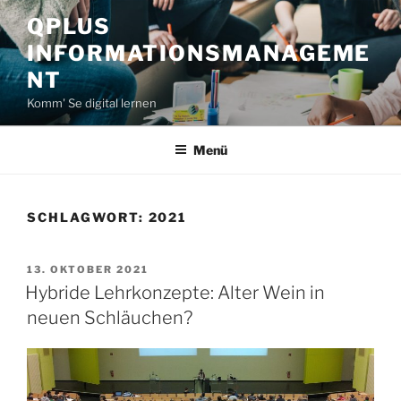
Zum
QPLUS
Inhalt
INFORMATIONSMANAGEME
springen
NT
Komm' Se digital lernen
Menü
SCHLAGWORT:
2021
VERÖFFENTLICHT
13. OKTOBER 2021
AM
Hybride Lehrkonzepte: Alter Wein in
neuen Schläuchen?