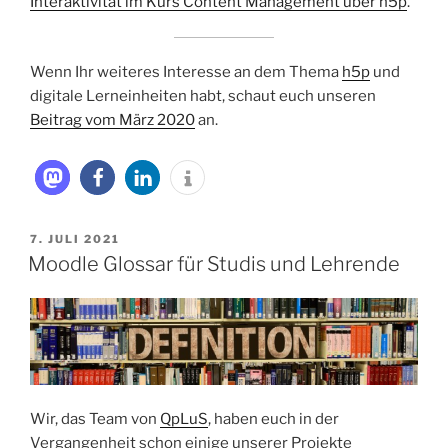
Interaktivität im Kurs Content Management über h5p
.
Wenn Ihr weiteres Interesse an dem Thema
h5p
und
digitale Lerneinheiten habt, schaut euch unseren
Beitrag vom März 2020
an.
VERÖFFENTLICHT
7. JULI 2021
AM
Moodle Glossar für Studis und Lehrende
Wir, das Team von
QpLuS
, haben euch in der
Vergangenheit schon einige unserer Projekte