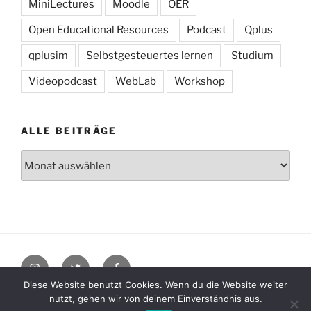
MiniLectures
Moodle
OER
Open Educational Resources
Podcast
Qplus
qplusim
Selbstgesteuertes lernen
Studium
Videopodcast
WebLab
Workshop
ALLE BEITRÄGE
Alle
Beiträge
Instagram
Twitter
Facebook
Diese Website benutzt Cookies. Wenn du die Website weiter
nutzt, gehen wir von deinem Einverständnis aus.
Datenschutzerklärung
Stolz präsentiert von WordPress