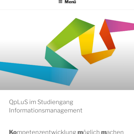
Menü
QpLuS im Studiengang
Informationsmanagement
Ko
mpetenzentwicklung
m
öglich
m
achen