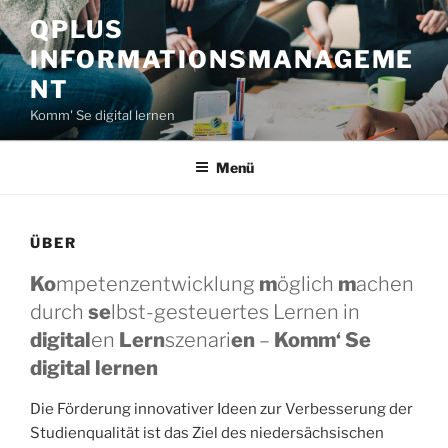
Zum
QPLUS
Inhalt
INFORMATIONSMANAGEME
springen
NT
Komm' Se digital lernen
Menü
ÜBER
Ko
mpetenzentwicklung
m
öglich
m
achen
durch
se
lbst-gesteuertes Lernen in
digital
en
Lern
szenari
en
–
Komm‘ Se
digital lernen
Die Förderung innovativer Ideen zur Verbesserung der
Studienqualität ist das Ziel des niedersächsischen