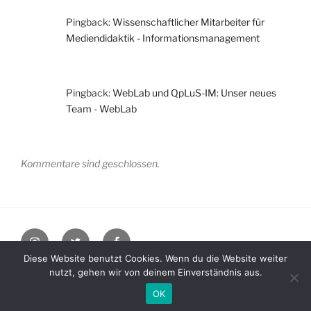
Pingback:
Wissenschaftlicher Mitarbeiter für
Mediendidaktik - Informationsmanagement
Pingback:
WebLab und QpLuS-IM: Unser neues
Team - WebLab
Kommentare sind geschlossen.
Instagram
Twitter
Facebook
Diese Website benutzt Cookies. Wenn du die Website weiter
nutzt, gehen wir von deinem Einverständnis aus.
Datenschutzerklärung
Stolz präsentiert von WordPress
OK