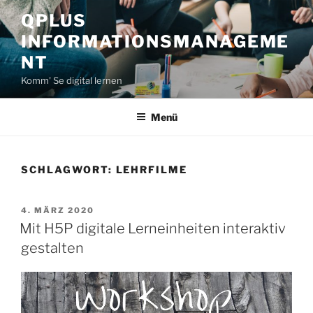
Zum
QPLUS
Inhalt
INFORMATIONSMANAGEME
springen
NT
Komm' Se digital lernen
Menü
SCHLAGWORT:
LEHRFILME
VERÖFFENTLICHT
4. MÄRZ 2020
AM
Mit H5P digitale Lerneinheiten interaktiv
gestalten