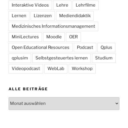
Interaktive Videos
Lehre
Lehrfilme
Lernen
Lizenzen
Mediendidaktik
Medizinisches Informationsmanagement
MiniLectures
Moodle
OER
Open Educational Resources
Podcast
Qplus
qplusim
Selbstgesteuertes lernen
Studium
Videopodcast
WebLab
Workshop
ALLE BEITRÄGE
Alle
Beiträge