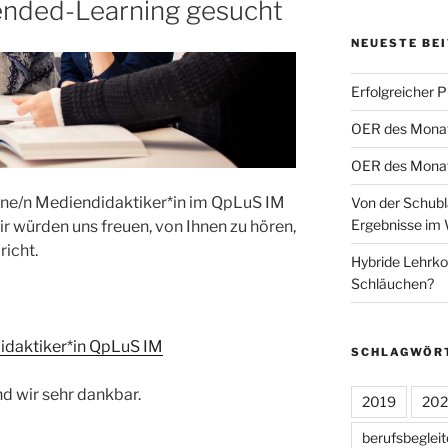
ended-Learning gesucht
NEUESTE BE
Erfolgreicher 
OER des Monats
OER des Monats
eine/n Mediendidaktiker*in im QpLuS IM
Von der Schubl
Ergebnisse im 
wir würden uns freuen, von Ihnen zu hören,
richt.
Hybride Lehrko
Schläuchen?
idaktiker*in QpLuS IM
SCHLAGWÖR
nd wir sehr dankbar.
2019
20
berufsbeglei