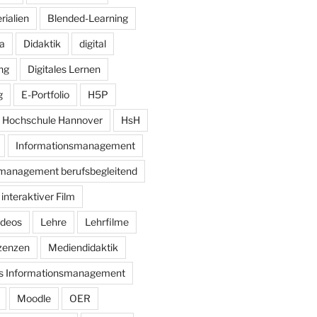
rialien
Blended-Learning
a
Didaktik
digital
ung
Digitales Lernen
g
E-Portfolio
H5P
Hochschule Hannover
HsH
Informationsmanagement
management berufsbegleitend
interaktiver Film
ideos
Lehre
Lehrfilme
zenzen
Mediendidaktik
es Informationsmanagement
Moodle
OER