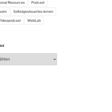
onal Resources
Podcast
usim
Selbstgesteuertes lernen
Videopodcast
WebLab
ÄGE