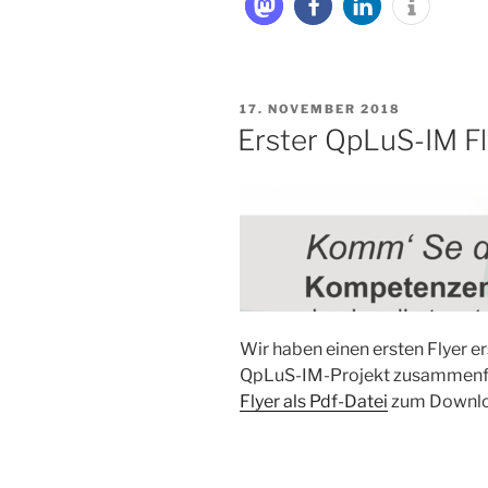
VERÖFFENTLICHT
17. NOVEMBER 2018
AM
Erster QpLuS-IM Fly
Wir haben einen ersten Flyer er
QpLuS-IM-Projekt zusammenf
Flyer als Pdf-Datei
zum Downlo