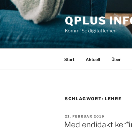
Zum
Inhalt
QPLUS IN
springen
Komm' Se digital lernen
Start
Aktuell
Über
SCHLAGWORT:
LEHRE
VERÖFFENTLICHT
21. FEBRUAR 2019
AM
Mediendidaktiker*i