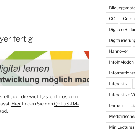
Bildungsmate
CC
Coron
Digitale Bild
er fertig
Digitalisierun
Hannover
InfoInMotion
Informations
Interaktiv
Interaktive V
stellt, der die wichtigsten Infos zum
asst.
Hier
finden Sie den
QpLuS-IM-
Lernen
Li
ad.
Medizinisch
MiniLectures