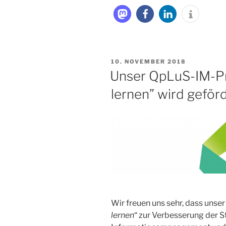
VERÖFFENTLICHT
10. NOVEMBER 2018
AM
Unser QpLuS-IM-Pr
lernen” wird geför
Wir freuen uns sehr, dass unse
lernen
“ zur Verbesserung der S