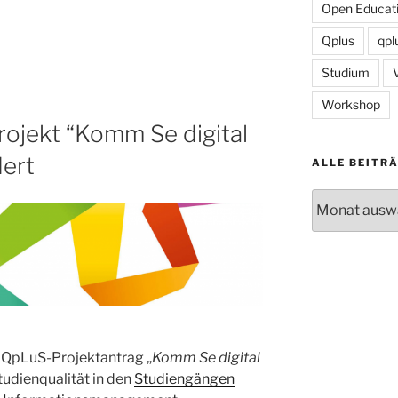
Open Educati
Qplus
qpl
Studium
Workshop
ojekt “Komm Se digital
dert
ALLE BEITR
Alle
Beiträge
r QpLuS-Projektantrag „
Komm Se digital
tudienqualität in den
Studiengängen