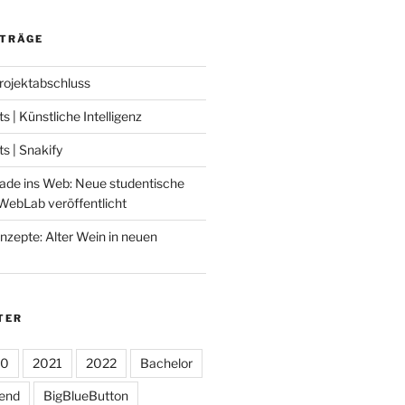
ITRÄGE
Projektabschluss
 | Künstliche Intelligenz
 | Snakify
ade ins Web: Neue studentische
WebLab veröffentlicht
nzepte: Alter Wein in neuen
TER
20
2021
2022
Bachelor
tend
BigBlueButton