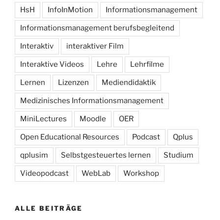
HsH
InfoInMotion
Informationsmanagement
Informationsmanagement berufsbegleitend
Interaktiv
interaktiver Film
Interaktive Videos
Lehre
Lehrfilme
Lernen
Lizenzen
Mediendidaktik
Medizinisches Informationsmanagement
MiniLectures
Moodle
OER
Open Educational Resources
Podcast
Qplus
qplusim
Selbstgesteuertes lernen
Studium
Videopodcast
WebLab
Workshop
ALLE BEITRÄGE