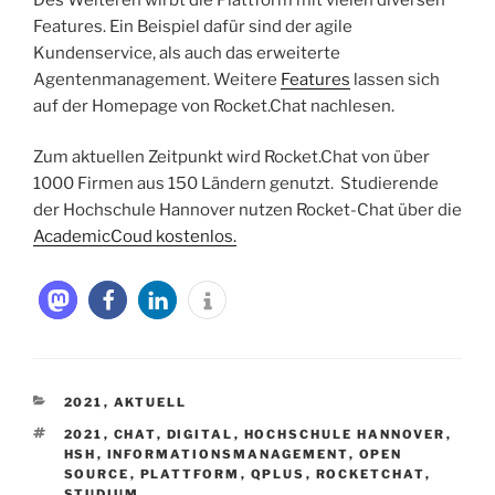
Features. Ein Beispiel dafür sind der agile
Kundenservice, als auch das erweiterte
Agentenmanagement. Weitere
Features
lassen sich
auf der Homepage von Rocket.Chat nachlesen.
Zum aktuellen Zeitpunkt wird Rocket.Chat von über
1000 Firmen aus 150 Ländern genutzt. Studierende
der Hochschule Hannover nutzen Rocket-Chat über die
AcademicCoud kostenlos.
KATEGORIEN
2021
,
AKTUELL
SCHLAGWÖRTER
2021
,
CHAT
,
DIGITAL
,
HOCHSCHULE HANNOVER
,
HSH
,
INFORMATIONSMANAGEMENT
,
OPEN
SOURCE
,
PLATTFORM
,
QPLUS
,
ROCKETCHAT
,
STUDIUM