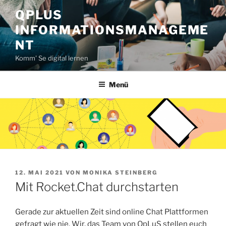
Zum
QPLUS
Inhalt
INFORMATIONSMANAGEME
springen
NT
Komm' Se digital lernen
Menü
VERÖFFENTLICHT
12. MAI 2021
VON
MONIKA STEINBERG
AM
Mit Rocket.Chat durchstarten
Gerade zur aktuellen Zeit sind online Chat Plattformen
gefragt wie nie. Wir, das Team von QpLuS stellen euch