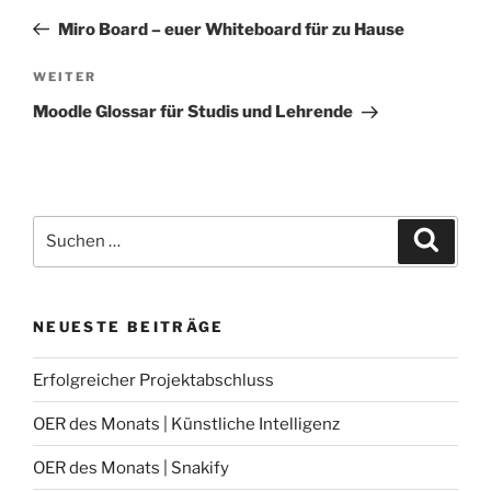
Beitrag
Miro Board – euer Whiteboard für zu Hause
Nächster
WEITER
Beitrag
Moodle Glossar für Studis und Lehrende
Suche
Suche
nach:
NEUESTE BEITRÄGE
Erfolgreicher Projektabschluss
OER des Monats | Künstliche Intelligenz
OER des Monats | Snakify