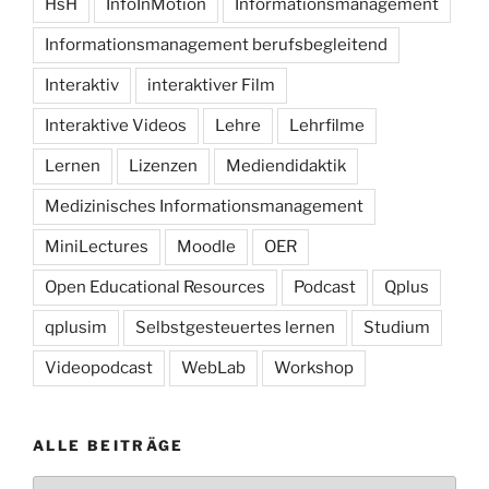
HsH
InfoInMotion
Informationsmanagement
Informationsmanagement berufsbegleitend
Interaktiv
interaktiver Film
Interaktive Videos
Lehre
Lehrfilme
Lernen
Lizenzen
Mediendidaktik
Medizinisches Informationsmanagement
MiniLectures
Moodle
OER
Open Educational Resources
Podcast
Qplus
qplusim
Selbstgesteuertes lernen
Studium
Videopodcast
WebLab
Workshop
ALLE BEITRÄGE
Alle