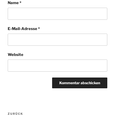
Name
*
E-Mail-Adresse
*
Website
Beitragsnavigation
Vorheriger
ZURÜCK