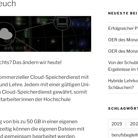
 euch
NEUESTE BE
Erfolgreicher 
OER des Monats
OER des Monats
chts? Das ändern wir heute!
Von der Schubl
Ergebnisse im 
kommerzieller Cloud-Speicherdienst mit
Hybride Lehrko
nd Lehre. Jedem mit einer gültigen Uni-
Schläuchen?
 Cloud-Speicherdienst gewährt, somit
itarbeiter:innen der Hochschule
SCHLAGWÖR
 von bis zu 50 GB in einer eigenen
2019
20
zeitig können die eigenen Dateien mit
berufsbeglei
und gemeinsam bearbeitet werden.