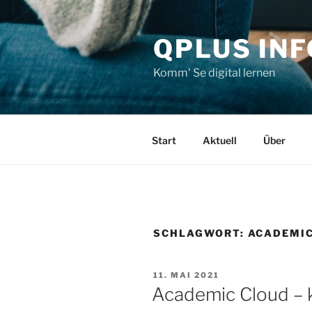
Zum
Inhalt
QPLUS IN
springen
Komm' Se digital lernen
Start
Aktuell
Über
SCHLAGWORT:
ACADEMIC
VERÖFFENTLICHT
11. MAI 2021
AM
Academic Cloud – 