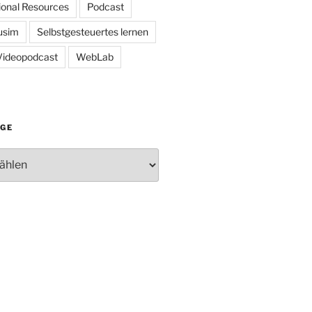
onal Resources
Podcast
usim
Selbstgesteuertes lernen
Videopodcast
WebLab
ÄGE