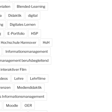
rialien
Blended-Learning
a
Didaktik
digital
ung
Digitales Lernen
g
E-Portfolio
H5P
Hochschule Hannover
HsH
Informationsmanagement
management berufsbegleitend
interaktiver Film
ideos
Lehre
Lehrfilme
zenzen
Mediendidaktik
es Informationsmanagement
Moodle
OER