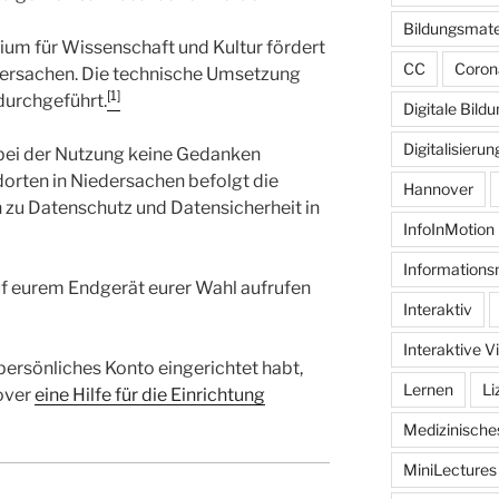
Bildungsmate
ium für Wissenschaft und Kultur fördert
CC
Coron
dersachen. Die technische Umsetzung
[1]
urchgeführt.
Digitale Bild
Digitalisierun
bei der Nutzung keine Gedanken
orten in Niedersachen befolgt die
Hannover
 zu Datenschutz und Datensicherheit in
InfoInMotion
Informations
auf eurem Endgerät eurer Wahl aufrufen
Interaktiv
Interaktive V
n persönliches Konto eingerichtet habt,
Lernen
Li
over
eine Hilfe für die Einrichtung
Medizinisch
MiniLectures