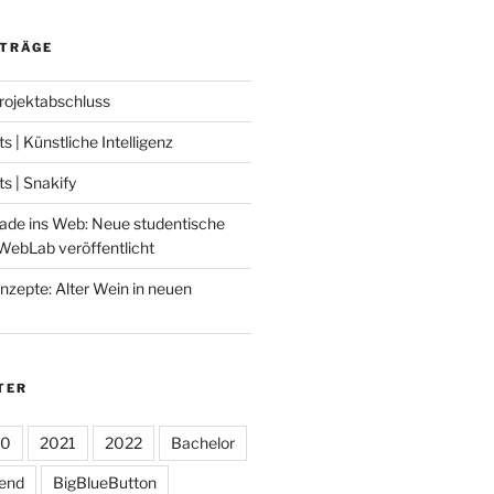
ITRÄGE
Projektabschluss
 | Künstliche Intelligenz
 | Snakify
ade ins Web: Neue studentische
WebLab veröffentlicht
nzepte: Alter Wein in neuen
TER
20
2021
2022
Bachelor
tend
BigBlueButton