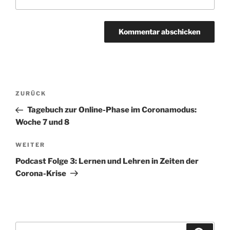
Beitragsnavigation
Vorheriger
ZURÜCK
Beitrag
Tagebuch zur Online-Phase im Coronamodus:
Woche 7 und 8
Nächster
WEITER
Beitrag
Podcast Folge 3: Lernen und Lehren in Zeiten der
Corona-Krise
Suche