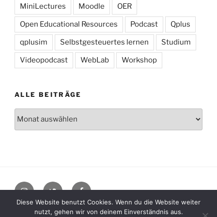
MiniLectures
Moodle
OER
Open Educational Resources
Podcast
Qplus
qplusim
Selbstgesteuertes lernen
Studium
Videopodcast
WebLab
Workshop
ALLE BEITRÄGE
Alle
Beiträge
Instagram
Twitter
Facebook
Diese Website benutzt Cookies. Wenn du die Website weiter
nutzt, gehen wir von deinem Einverständnis aus.