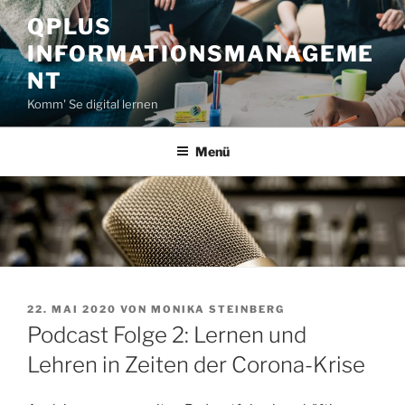
Zum
QPLUS
Inhalt
INFORMATIONSMANAGEME
springen
NT
Komm' Se digital lernen
Menü
VERÖFFENTLICHT
22. MAI 2020
VON
MONIKA STEINBERG
AM
Podcast Folge 2: Lernen und
Lehren in Zeiten der Corona-Krise