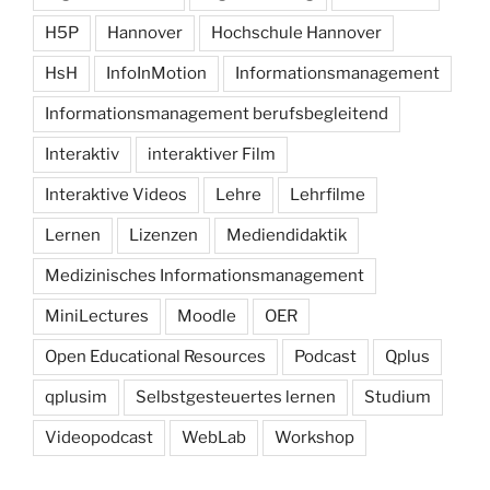
H5P
Hannover
Hochschule Hannover
HsH
InfoInMotion
Informationsmanagement
Informationsmanagement berufsbegleitend
Interaktiv
interaktiver Film
Interaktive Videos
Lehre
Lehrfilme
Lernen
Lizenzen
Mediendidaktik
Medizinisches Informationsmanagement
MiniLectures
Moodle
OER
Open Educational Resources
Podcast
Qplus
qplusim
Selbstgesteuertes lernen
Studium
Videopodcast
WebLab
Workshop