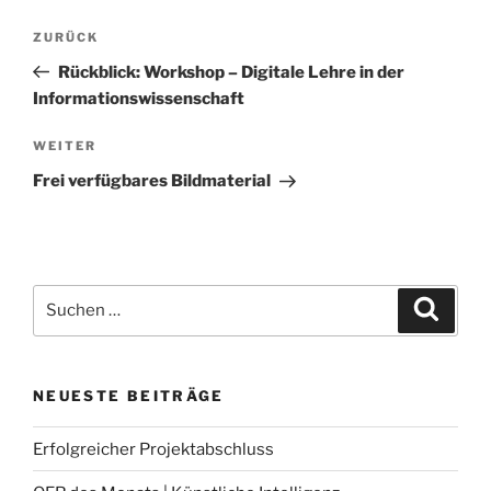
Beitragsnavigation
Vorheriger
ZURÜCK
Beitrag
Rückblick: Workshop – Digitale Lehre in der
Informationswissenschaft
Nächster
WEITER
Beitrag
Frei verfügbares Bildmaterial
Suche
Suche
nach:
NEUESTE BEITRÄGE
Erfolgreicher Projektabschluss