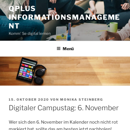
Zum
QPLUS
Inhalt
INFORMATIONSMANAGEME
springen
NT
Komm' Se digital lernen
Menü
VERÖFFENTLICHT
15. OKTOBER 2020
VON
MONIKA STEINBERG
AM
Digitaler Campustag: 6. November
Wer sich den 6. November im Kalender noch nicht rot
markiert hat, sollte das am besten jetzt nachholen!