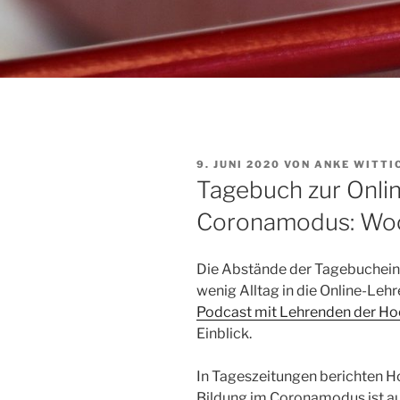
VERÖFFENTLICHT
9. JUNI 2020
VON
ANKE WITTI
AM
Tagebuch zur Onli
Coronamodus: Woc
Die Abstände der Tagebucheint
wenig Alltag in die Online-Lehr
Podcast mit Lehrenden der Ho
Einblick.
In Tageszeitungen berichten H
Bildung im Coronamodus ist au