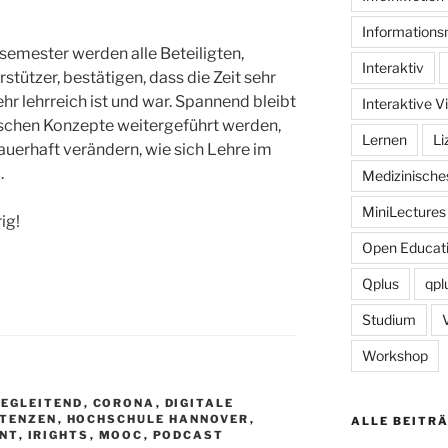
Informations
emester werden alle Beteiligten,
Interaktiv
stützer, bestätigen, dass die Zeit sehr
hr lehrreich ist und war. Spannend bleibt
Interaktive V
schen Konzepte weitergeführt werden,
Lernen
Li
uerhaft verändern, wie sich Lehre im
.
Medizinisch
MiniLectures
ig!
Open Educati
Qplus
qpl
Studium
Workshop
EGLEITEND
,
CORONA
,
DIGITALE
ETENZEN
,
HOCHSCHULE HANNOVER
,
ALLE BEITR
NT
,
IRIGHTS
,
MOOC
,
PODCAST