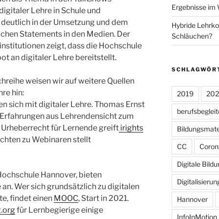
Ergebnisse im 
gitaler Lehre in Schule und
 deutlich in der Umsetzung und dem
Hybride Lehrko
ichen Statements in den Medien. Der
Schläuchen?
nstitutionen zeigt, dass die Hochschule
 an digitaler Lehre bereitstellt.
SCHLAGWÖR
reihe weisen wir auf weitere Quellen
re hin:
2019
20
 sich mit digitaler Lehre. Thomas Ernst
berufsbeglei
Erfahrungen aus Lehrendensicht zum
rheberrecht für Lernende greift
irights
Bildungsmate
ichten zu Webinaren stellt
CC
Coron
Digitale Bild
 Hochschule Hannover, bieten
Digitalisierun
an. Wer sich grundsätzlich zu digitalen
, findet einen
MOOC
, Start in 2021.
Hannover
.org
für Lernbegierige einige
InfoInMotion