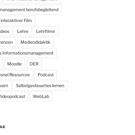
management berufsbegleitend
interaktiver Film
ideos
Lehre
Lehrfilme
zenzen
Mediendidaktik
es Informationsmanagement
Moodle
OER
onal Resources
Podcast
usim
Selbstgesteuertes lernen
Videopodcast
WebLab
ÄGE