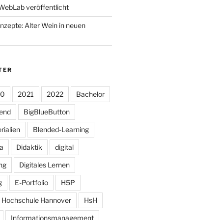
WebLab veröffentlicht
nzepte: Alter Wein in neuen
TER
20
2021
2022
Bachelor
tend
BigBlueButton
rialien
Blended-Learning
a
Didaktik
digital
ung
Digitales Lernen
g
E-Portfolio
H5P
Hochschule Hannover
HsH
Informationsmanagement