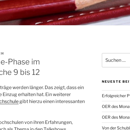
CH
Suche
ne-Phase im
nach:
he 9 bis 12
NEUESTE BE
räge werden länger. Das zeigt, dass ein
e Einzug erhalten hat. Ein weiterer
Erfolgreicher 
chschule
gibt hierzu einen interessanten
OER des Monats
OER des Monats
ochschulen von ihren Erfahrungen,
Von der Schubl
ch als Thema in den Talkshows