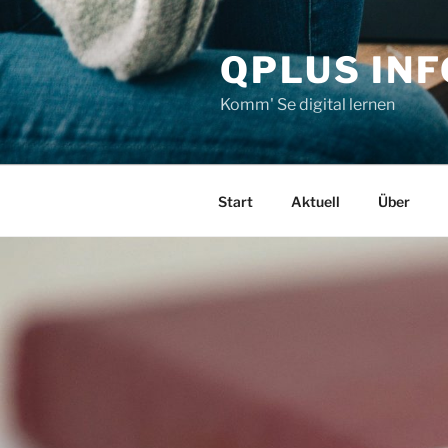
Zum
Inhalt
QPLUS IN
springen
Komm' Se digital lernen
Start
Aktuell
Über