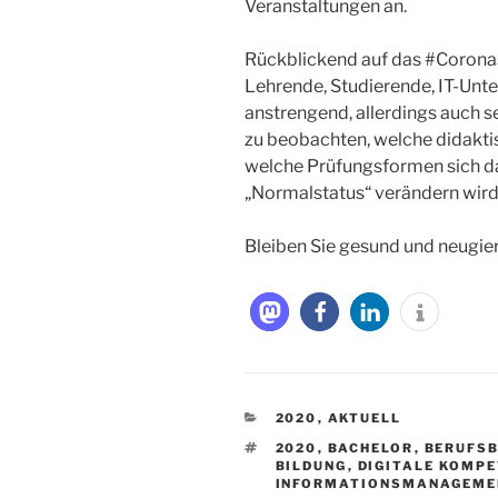
Veranstaltungen an.
Rückblickend auf das #Coronas
Lehrende, Studierende, IT-Unter
anstrengend, allerdings auch se
zu beobachten, welche didakti
welche Prüfungsformen sich da
„Normalstatus“ verändern wird
Bleiben Sie gesund und neugier
KATEGORIEN
2020
,
AKTUELL
SCHLAGWÖRTER
2020
,
BACHELOR
,
BERUFSB
BILDUNG
,
DIGITALE KOMP
INFORMATIONSMANAGEME