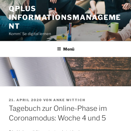
Zum
QPLUS
Inhalt
INFORMATIONSMANAGEME
springen
NT
Komm' Se digital lernen
Menü
VERÖFFENTLICHT
21. APRIL 2020
VON
ANKE WITTICH
AM
Tagebuch zur Online-Phase im
Coronamodus: Woche 4 und 5