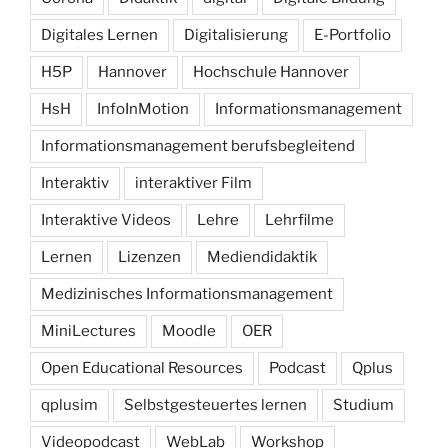
Digitales Lernen
Digitalisierung
E-Portfolio
H5P
Hannover
Hochschule Hannover
HsH
InfoInMotion
Informationsmanagement
Informationsmanagement berufsbegleitend
Interaktiv
interaktiver Film
Interaktive Videos
Lehre
Lehrfilme
Lernen
Lizenzen
Mediendidaktik
Medizinisches Informationsmanagement
MiniLectures
Moodle
OER
Open Educational Resources
Podcast
Qplus
qplusim
Selbstgesteuertes lernen
Studium
Videopodcast
WebLab
Workshop