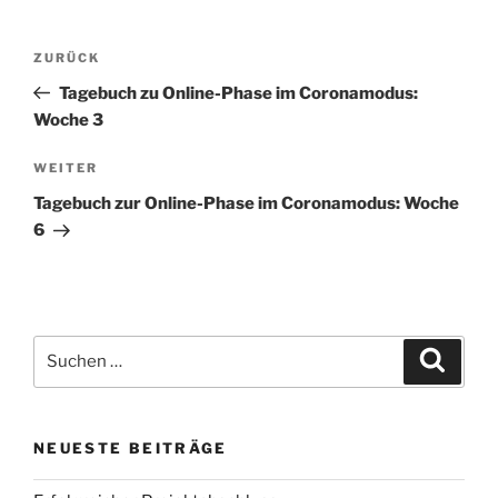
Beitragsnavigation
Vorheriger
ZURÜCK
Beitrag
Tagebuch zu Online-Phase im Coronamodus:
Woche 3
Nächster
WEITER
Beitrag
Tagebuch zur Online-Phase im Coronamodus: Woche
6
Suche
Suche
nach:
NEUESTE BEITRÄGE