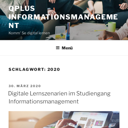
Zum
QPLUS
Inhalt
INFORMATIONSMANAGEME
springen
NT
Komm' Se digital lernen
Menü
SCHLAGWORT:
2020
VERÖFFENTLICHT
30. MÄRZ 2020
AM
Digitale Lernszenarien im Studiengang
Informationsmanagement