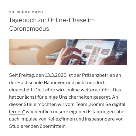
VERÖFFENTLICHT
23. MÄRZ 2020
AM
Tagebuch zur Online-Phase im
Coronamodus
Seit Freitag, den 13.3.2020 ist der Präsenzbetrieb an
der
Hochschule Hannover
, und nicht nur dort,
eingestellt. Die Lehre wird online weitergeführt. Das
hat zunächst für einige Unsicherheiten gesorgt. An
dieser Stelle möchten
wir vom Team „Komm Se digital
lernen“
wöchentlich unsere eigenen Erfahrungen, aber
auch Impulse von Kolleg*innen und insbesondere von
Studierenden übermitteln.