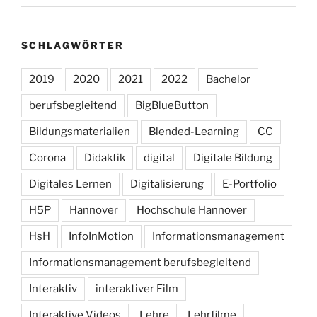
SCHLAGWÖRTER
2019
2020
2021
2022
Bachelor
berufsbegleitend
BigBlueButton
Bildungsmaterialien
Blended-Learning
CC
Corona
Didaktik
digital
Digitale Bildung
Digitales Lernen
Digitalisierung
E-Portfolio
H5P
Hannover
Hochschule Hannover
HsH
InfoInMotion
Informationsmanagement
Informationsmanagement berufsbegleitend
Interaktiv
interaktiver Film
Interaktive Videos
Lehre
Lehrfilme