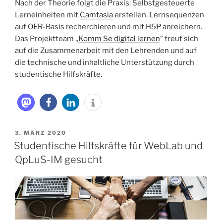
Nach der Theorie folgt die Praxis: Selbstgesteuerte
Lerneinheiten mit
Camtasia
erstellen, Lernsequenzen
auf
OER
-Basis recherchieren und mit
H5P
anreichern.
Das Projektteam „
Komm Se digital lernen
“ freut sich
auf die Zusammenarbeit mit den Lehrenden und auf
die technische und inhaltliche Unterstützung durch
studentische Hilfskräfte.
VERÖFFENTLICHT
3. MÄRZ 2020
AM
Studentische Hilfskräfte für WebLab und
QpLuS-IM gesucht