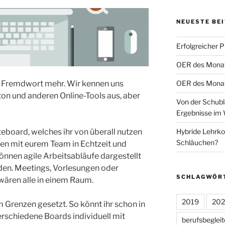
NEUESTE BE
Erfolgreicher 
OER des Monats
OER des Monats
in Fremdwort mehr. Wir kennen uns
on und anderen Online-Tools aus, aber
Von der Schubl
Ergebnisse im 
Hybride Lehrko
teboard, welches ihr von überall nutzen
Schläuchen?
en mit eurem Team in Echtzeit und
önnen agile Arbeitsabläufe dargestellt
rden. Meetings, Vorlesungen oder
SCHLAGWÖR
 wären alle in einem Raum.
2019
20
m Grenzen gesetzt. So könnt ihr schon in
erschiedene Boards individuell mit
berufsbeglei