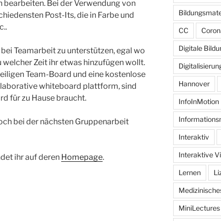
 bearbeiten. Bei der Verwendung von
Bildungsmate
chiedensten Post-Its, die in Farbe und
c..
CC
Coron
Digitale Bild
 bei Teamarbeit zu unterstützen, egal wo
 welcher Zeit ihr etwas hinzufügen wollt.
Digitalisierun
eiligen Team-Board und eine kostenlose
Hannover
llaborative whiteboard plattform, sind
ard für zu Hause braucht.
InfoInMotion
Informations
doch bei der nächsten Gruppenarbeit
Interaktiv
Interaktive V
det ihr auf deren
Homepage
.
Lernen
Li
Medizinisch
MiniLectures