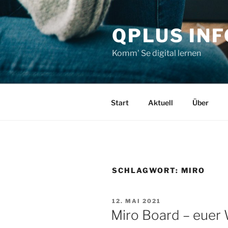
Zum
Inhalt
QPLUS IN
springen
Komm' Se digital lernen
Start
Aktuell
Über
SCHLAGWORT:
MIRO
VERÖFFENTLICHT
12. MAI 2021
AM
Miro Board – euer 