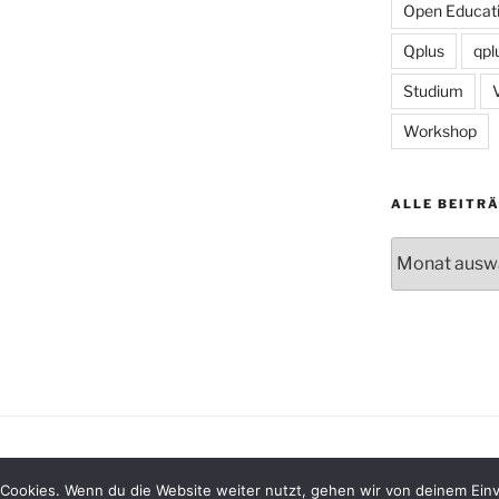
Open Educati
Qplus
qpl
Studium
Workshop
ALLE BEITR
Alle
Beiträge
Datenschutzerklärung
Stolz präsentiert vo
Cookies. Wenn du die Website weiter nutzt, gehen wir von deinem Einv