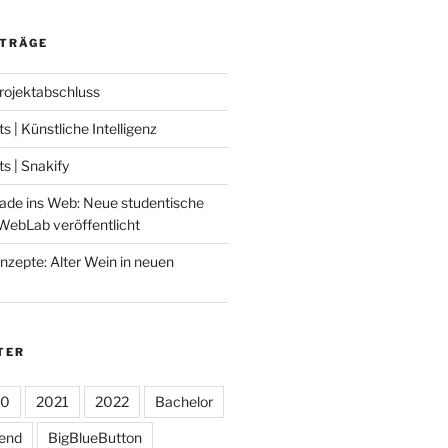
ITRÄGE
Projektabschluss
 | Künstliche Intelligenz
 | Snakify
ade ins Web: Neue studentische
WebLab veröffentlicht
nzepte: Alter Wein in neuen
TER
20
2021
2022
Bachelor
tend
BigBlueButton