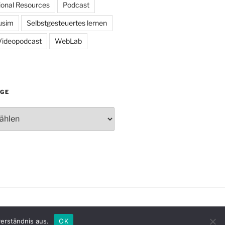
onal Resources
Podcast
usim
Selbstgesteuertes lernen
Videopodcast
WebLab
ÄGE
n WordPress
erständnis aus.
OK