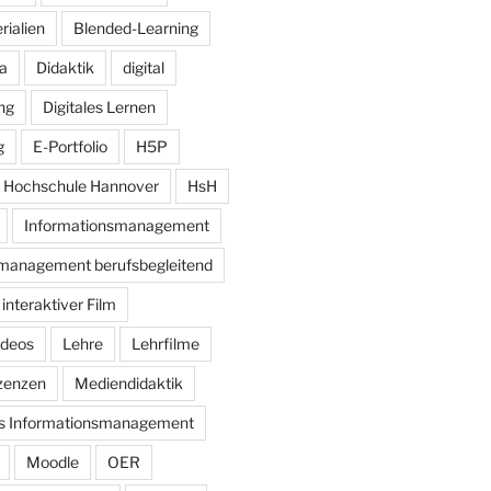
rialien
Blended-Learning
a
Didaktik
digital
ung
Digitales Lernen
g
E-Portfolio
H5P
Hochschule Hannover
HsH
Informationsmanagement
management berufsbegleitend
interaktiver Film
ideos
Lehre
Lehrfilme
zenzen
Mediendidaktik
es Informationsmanagement
Moodle
OER