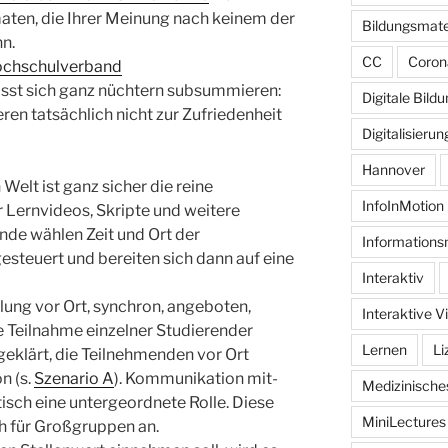
aten, die Ihrer Meinung nach keinem der
Bildungsmate
n.
CC
Coron
chschulverband
ässt sich ganz nüchtern subsummieren:
Digitale Bild
ren tatsächlich nicht zur Zufriedenheit
Digitalisierun
Hannover
elt ist ganz sicher die reine
InfoInMotion
 Lernvideos, Skripte und weitere
nde wählen Zeit und Ort der
Informations
steuert und bereiten sich dann auf eine
Interaktiv
lung vor Ort, synchron, angeboten,
Interaktive V
ne Teilnahme einzelner Studierender
Lernen
Li
 geklärt, die Teilnehmenden vor Ort
n (s.
Szenario A
). Kommunikation mit-
Medizinisch
tisch eine untergeordnete Rolle. Diese
MiniLectures
h für Großgruppen an.