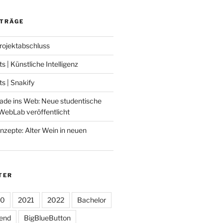
ITRÄGE
Projektabschluss
 | Künstliche Intelligenz
 | Snakify
ade ins Web: Neue studentische
WebLab veröffentlicht
nzepte: Alter Wein in neuen
TER
20
2021
2022
Bachelor
tend
BigBlueButton