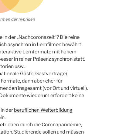
ormen der hybriden
re in der „Nachcoronazeit“? Die reine
ich asynchron in Lernfilmen bewährt
Interaktive Lernformate mit hohem
sser in reiner Präsenz synchron statt.
orien usw..
ernationale Gäste, Gastvorträge)
e Formate, dann aber eher für
menden insgesamt (vor Ort und virtuell).
 Dokumente wiederum erfordert keine
in der
beruflichen Weiterbildung
in.
 getrieben durch die Coronapandemie,
kation. Studierende sollen und müssen