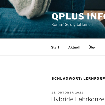
Zum
Inhalt
QPLUS IN
springen
Komm' Se digital lernen
Start
Aktuell
Über
SCHLAGWORT:
LERNFOR
VERÖFFENTLICHT
13. OKTOBER 2021
AM
Hybride Lehrkonzep