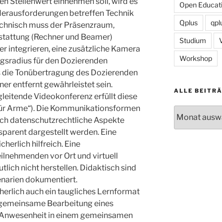
en Stellenwert einnehmen soll, wird es
Open Educati
 Herausforderungen betreffen Technik
Qplus
qpl
echnisch muss der Präsenzraum,
stattung (Rechner und Beamer)
Studium
r integrieren, eine zusätzliche Kamera
Workshop
sradius für den Dozierenden
s die Tonübertragung des Dozierenden
r entfernt gewährleistet sein.
ALLE BEITR
leitende Videokonferenz erfüllt diese
für Arme“). Die Kommunikationsformen
Alle
auch datenschutzrechtliche Aspekte
Beiträge
parent dargestellt werden. Eine
cherlich hilfreich. Eine
ilnehmenden vor Ort und virtuell
lich nicht herstellen. Didaktisch sind
enarien dokumentiert.
cherlich auch ein taugliches Lernformat
ie gemeinsame Bearbeitung eines
e Anwesenheit in einem gemeinsamen