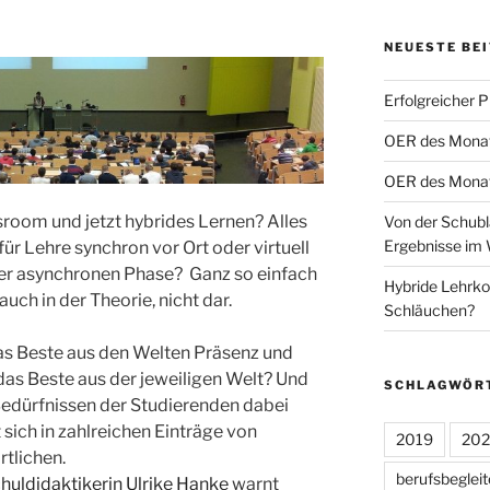
NEUESTE BE
Erfolgreicher 
OER des Monats
OER des Monats
sroom und jetzt hybrides Lernen? Alles
Von der Schubl
Ergebnisse im 
 für Lehre synchron vor Ort oder virtuell
er asynchronen Phase? Ganz so einfach
Hybride Lehrko
 auch in der Theorie, nicht dar.
Schläuchen?
as Beste aus den Welten Präsenz und
 das Beste aus der jeweiligen Welt? Und
SCHLAGWÖR
Bedürfnissen der Studierenden dabei
sich in zahlreichen Einträge von
2019
20
tlichen.
berufsbeglei
uldidaktikerin Ulrike Hanke
warnt