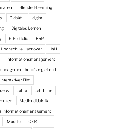
rialien
Blended-Learning
a
Didaktik
digital
ung
Digitales Lernen
g
E-Portfolio
H5P
Hochschule Hannover
HsH
Informationsmanagement
management berufsbegleitend
interaktiver Film
ideos
Lehre
Lehrfilme
zenzen
Mediendidaktik
es Informationsmanagement
Moodle
OER