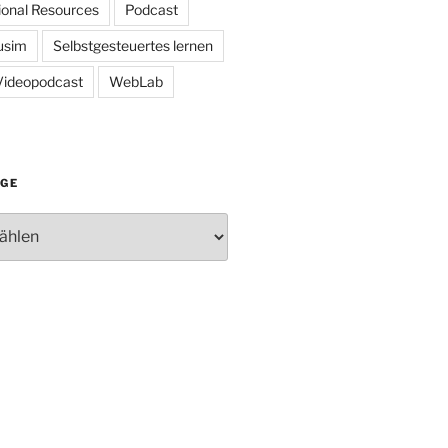
onal Resources
Podcast
usim
Selbstgesteuertes lernen
Videopodcast
WebLab
ÄGE