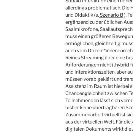
Sobald Interaktion einen höher
allerdings problematisch. Die
und Didaktik (s.
Szenario B
). T
ergänzend zu der üblichen Aus
Saalmikrofone, Saallautspreche
muss einen größeren Bewegung
ermöglichen, gleichzeitig mus
auch vom Dozent*innenenrechne
Reines Streaming über eine beg
Anforderungen nicht („hybrid 
und Interaktionszeiten, aber 
müssen vorab geklärt und trans
Assistenz im Raum ist hierbei si
Chancengleichheit zwischen Te
Teilnehmenden lässt sich vermut
bisher keine übertragbaren Sz
Zusammenarbeit virtuell ist si
aus der virtuellen Welt. Für d
digitalen Dokuments wirkt di