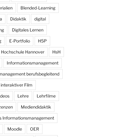
rialien
Blended-Learning
a
Didaktik
digital
ung
Digitales Lernen
g
E-Portfolio
H5P
Hochschule Hannover
HsH
Informationsmanagement
management berufsbegleitend
interaktiver Film
ideos
Lehre
Lehrfilme
zenzen
Mediendidaktik
es Informationsmanagement
Moodle
OER