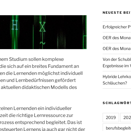
NEUESTE BE
Erfolgreicher 
OER des Monats
OER des Monats
nem Studium sollen komplexe
Von der Schubl
Ergebnisse im 
die sich auf ein breites Fundament an
len die Lernenden möglichst individuell
Hybride Lehrko
en und Lernbedürfnissen gefördert
Schläuchen?
aktuellen didaktischen Modells des
SCHLAGWÖR
zelnen Lernenden ein individueller
rzeit die richtige Lernressource zur
2019
20
rozess entsprechend begleitet. Das ist
berufsbeglei
steuerten Lernens ja auch gar nicht der