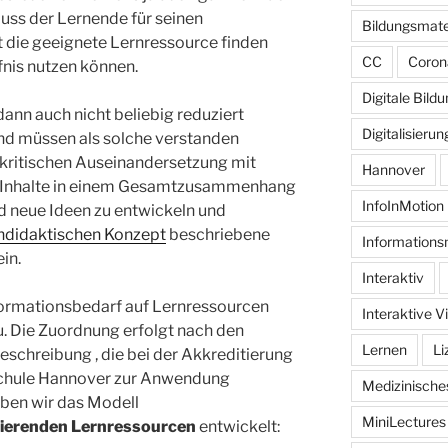
uss der Lernende für seinen
Bildungsmate
t die geeignete Lernressource finden
CC
Coron
fnis nutzen können.
Digitale Bild
ann auch nicht beliebig reduziert
Digitalisierun
nd müssen als solche verstanden
kritischen Auseinandersetzung mit
Hannover
it Inhalte in einem Gesamtzusammenhang
InfoInMotion
d neue Ideen zu entwickeln und
didaktischen Konzept
beschriebene
Informations
in.
Interaktiv
nformationsbedarf auf Lernressourcen
Interaktive V
u. Die Zuordnung erfolgt nach den
Lernen
Li
schreibung , die bei der Akkreditierung
chule Hannover zur Anwendung
Medizinisch
ben wir das Modell
MiniLectures
vierenden Lernressourcen
entwickelt: