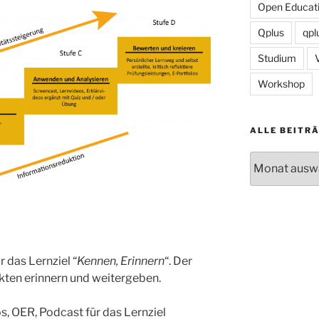
Open Educati
Qplus
qpl
Studium
Workshop
ALLE BEITR
Alle
Beiträge
das Lernziel “
Kennen, Erinnern
“. Der
kten erinnern und weitergeben.
s, OER, Podcast für das Lernziel