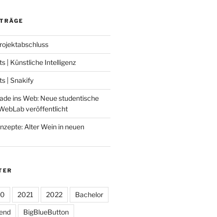
ITRÄGE
Projektabschluss
 | Künstliche Intelligenz
 | Snakify
ade ins Web: Neue studentische
WebLab veröffentlicht
nzepte: Alter Wein in neuen
TER
20
2021
2022
Bachelor
tend
BigBlueButton