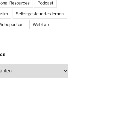
onal Resources
Podcast
usim
Selbstgesteuertes lernen
Videopodcast
WebLab
ÄGE