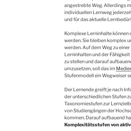
angestrebte Weg. Allerdings m
individuellen Lernweg jederzei
und für das aktuelle Lernbedür
Komplexe Lerninhalte können d
werden. Sie bleiben komplex u
werden. Auf dem Weg zu einer 
Lerninhalten und der Fähigke
zu stellen und darauf aufbauen
umzusetzen, soll das im
Medien
Stufenmodell ein Wegweiser se
Der Lernende greift je nach I
der unterschiedlichen Stufen z
Taxonomiestufen zur Lernzielbe
von Studiengängen der Hochs
kommen. Darauf aufbauend ha
Komplexitätsstufen von akti