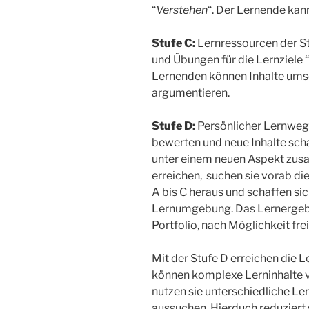
“
Verstehen
“. Der Lernende kan
Stufe C:
Lernressourcen der S
und Übungen für die Lernziele “
Lernenden können Inhalte umset
argumentieren.
Stufe D:
Persönlicher Lernweg:
bewerten und neue Inhalte scha
unter einem neuen Aspekt zus
erreichen, suchen sie vorab di
A bis C heraus und schaffen si
Lernumgebung. Das Lernergebn
Portfolio, nach Möglichkeit fre
Mit der Stufe D erreichen die 
können komplexe Lerninhalte 
nutzen sie unterschiedliche Ler
aussuchen. Hierduch reduziert 