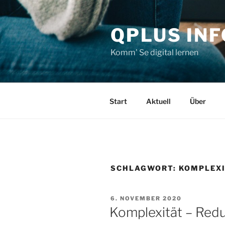
Zum
Inhalt
QPLUS IN
springen
Komm' Se digital lernen
Start
Aktuell
Über
SCHLAGWORT:
KOMPLEX
VERÖFFENTLICHT
6. NOVEMBER 2020
AM
Komplexität – Redu