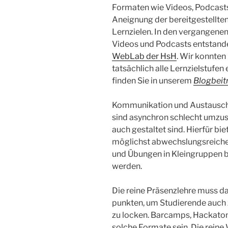
Formaten wie Videos, Podcasts
Aneignung der bereitgestellten
Lernzielen. In den vergangenen
Videos und Podcasts entstanden
WebLab der HsH
. Wir konnten
tatsächlich alle Lernzielstufen
finden Sie in unserem
Blogbeit
Kommunikation und Austausch,
sind asynchron schlecht umzuse
auch gestaltet sind. Hierfür biet
möglichst abwechslungsreich
und Übungen in Kleingruppen 
werden.
Die reine Präsenzlehre muss 
punkten, um Studierende auch 
zu locken. Barcamps, Hackato
solche Formate sein. Die rein