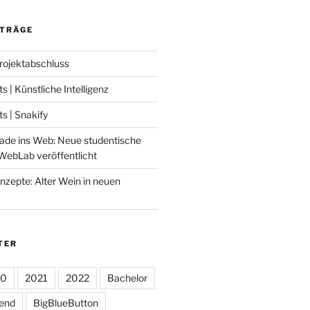
ITRÄGE
Projektabschluss
 | Künstliche Intelligenz
 | Snakify
ade ins Web: Neue studentische
WebLab veröffentlicht
nzepte: Alter Wein in neuen
TER
20
2021
2022
Bachelor
tend
BigBlueButton