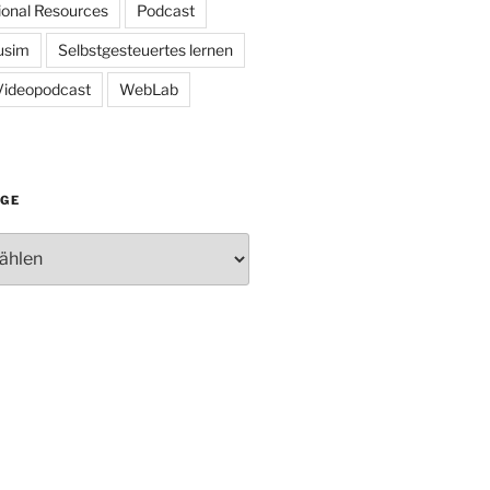
onal Resources
Podcast
usim
Selbstgesteuertes lernen
Videopodcast
WebLab
ÄGE