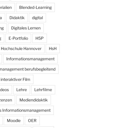
rialien
Blended-Learning
a
Didaktik
digital
ung
Digitales Lernen
g
E-Portfolio
H5P
Hochschule Hannover
HsH
Informationsmanagement
management berufsbegleitend
interaktiver Film
ideos
Lehre
Lehrfilme
zenzen
Mediendidaktik
es Informationsmanagement
Moodle
OER