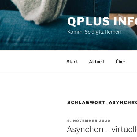
Zum
Inhalt
QPLUS IN
springen
Komm' Se digital lernen
Start
Aktuell
Über
SCHLAGWORT:
ASYNCHR
VERÖFFENTLICHT
9. NOVEMBER 2020
AM
Asynchon – virtuell