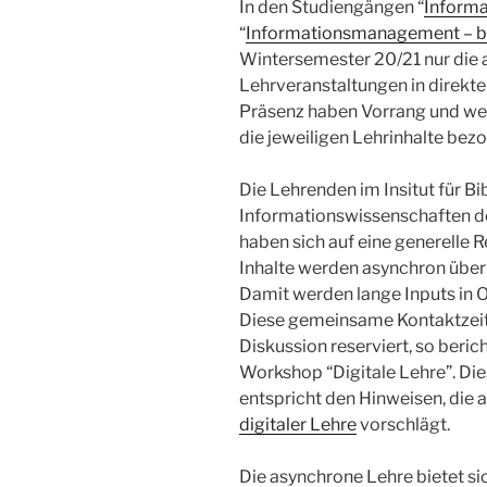
In den Studiengängen “
Inform
“
Informationsmanagement – b
Wintersemester 20/21 nur die
Lehrveranstaltungen in direkter
Präsenz haben Vorrang und wer
die jeweiligen Lehrinhalte be
Die Lehrenden im Insitut für Bi
Informationswissenschaften de
haben sich auf eine generelle R
Inhalte werden asynchron über 
Damit werden lange Inputs in 
Diese gemeinsame Kontaktzeit
Diskussion reserviert, so beric
Workshop “Digitale Lehre”. Di
entspricht den Hinweisen, die a
digitaler Lehre
vorschlägt.
Die asynchrone Lehre bietet si