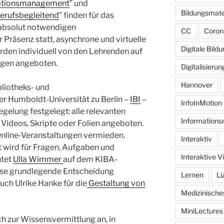
ationsmanagement
” und
Bildungsmate
erufsbegleitend
” finden für das
 absolut notwendigen
CC
Coron
 Präsenz statt, asynchrone und virtuelle
Digitale Bild
den individuell von den Lehrenden auf
zogen angeboten.
Digitalisierun
Hannover
bliotheks- und
r Humboldt-Universität zu Berlin –
IBI
–
InfoInMotion
egelung festgelegt: alle relevanten
Informations
Videos, Skripte oder Folien angeboten.
Online-Veranstaltungen vermieden.
Interaktiv
 wird für Fragen, Aufgaben und
Interaktive V
htet
Ulla Wimmer
auf dem KIBA-
ese grundlegende Entscheidung
Lernen
Li
uch Ulrike Hanke für die
Gestaltung von
Medizinisch
MiniLectures
ch zur Wissensvermittlung an, in