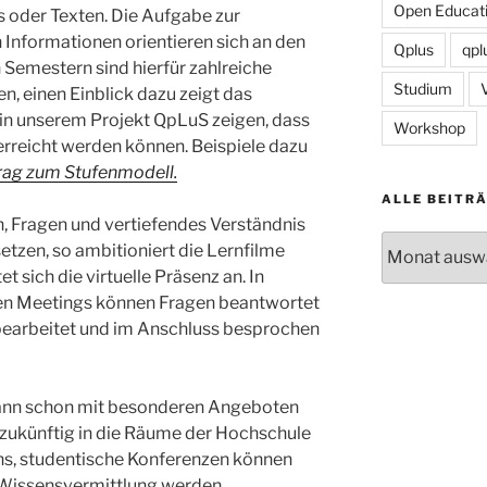
Open Educati
 oder Texten. Die Aufgabe zur
 Informationen orientieren sich an den
Qplus
qpl
 Semestern sind hierfür zahlreiche
Studium
, einen Einblick dazu zeigt das
 in unserem Projekt QpLuS zeigen, dass
Workshop
 erreicht werden können. Beispiele dazu
rag zum Stufenmodell.
ALLE BEITR
 Fragen und vertiefendes Verständnis
Alle
tzen, so ambitioniert die Lernfilme
Beiträge
et sich die virtuelle Präsenz an. In
en Meetings können Fragen beantwortet
bearbeitet und im Anschluss besprochen
dann schon mit besonderen Angeboten
zukünftig in die Räume der Hochschule
ns, studentische Konferenzen können
e Wissensvermittlung werden