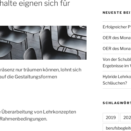
alte eignen sich für
NEUESTE BE
Erfolgreicher 
OER des Monats
OER des Monats
Von der Schubl
Ergebnisse im 
Präsenz nur träumen können, lohnt sich
Hybride Lehrko
 auf die Gestaltungsformen
Schläuchen?
SCHLAGWÖR
ie Überarbeitung von Lehrkonzepten
2019
20
e Rahmenbedingungen.
berufsbeglei